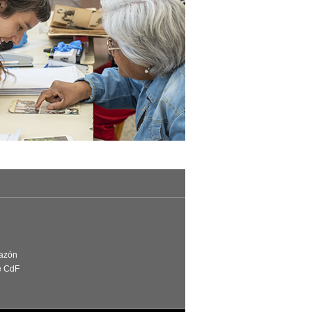
Razón
e CdF