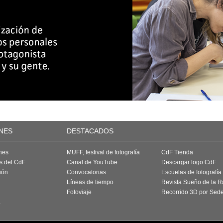
NES
DESTACADOS
nes
MUFF, festival de fotografía
CdF Tienda
as del CdF
Canal de YouTube
Descargar logo CdF
ión
Convocatorias
Escuelas de fotografía
Líneas de tiempo
Revista Sueño de la 
Fotoviaje
Recorrido 3D por Sed
a