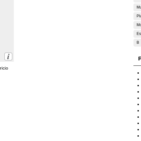
Mu
Pl
Mo
Es
B
P
icio