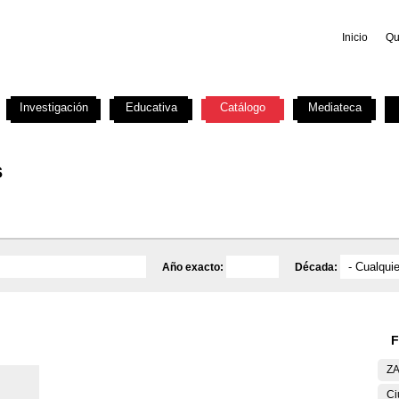
Inicio
Qu
Investigación
Educativa
Catálogo
Mediateca
s
Año exacto:
Década:
F
ZA
Ci