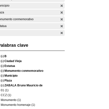
nicipio
aza
numento conmemorativo
tatua
alabras clave
(-)
B
(-)
Ciudad Vieja
(-)
Estatua
(-)
Monumento conmemorativo
(-)
Municipio
(-)
Plaza
(-)
ZABALA Bruno Mauricio de
01 (1)
CCZ (1)
Monumento (1)
Monumento homenaje (1)