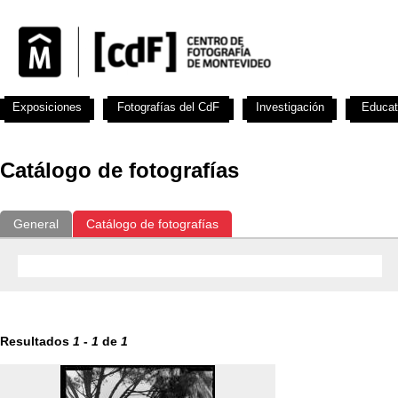
Exposiciones
Fotografías del CdF
Investigación
Educat
Catálogo de fotografías
General
Catálogo de fotografías
Resultados
1
-
1
de
1