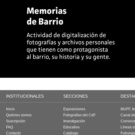
INSTITUCIONALES
SECCIONES
DESTA
Inicio
Exposiciones
MUFF, fes
Quiénes somos
Fotografías del CdF
Canal d
Suscripción
Investigación
Convoca
FAQ
Educativa
Líneas d
Contacto
Catálogo
Fotoviaj