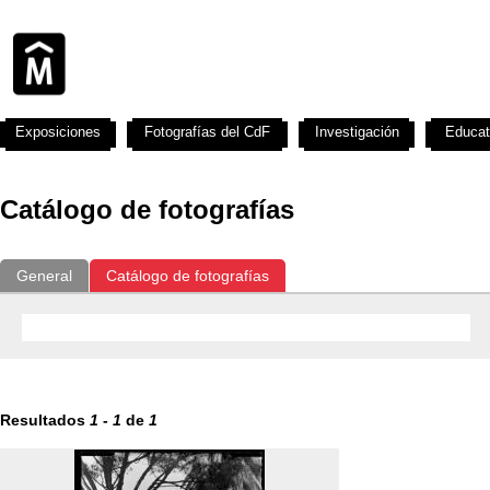
Exposiciones
Fotografías del CdF
Investigación
Educat
Catálogo de fotografías
General
Catálogo de fotografías
Resultados
1
-
1
de
1