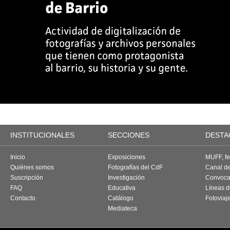
INSTITUCIONALES
SECCIONES
DESTA
Inicio
Exposiciones
MUFF, fes
Quiénes somos
Fotografías del CdF
Canal d
Suscripción
Investigación
Convoca
FAQ
Educativa
Líneas d
Contacto
Catálogo
Fotoviaj
Mediateca