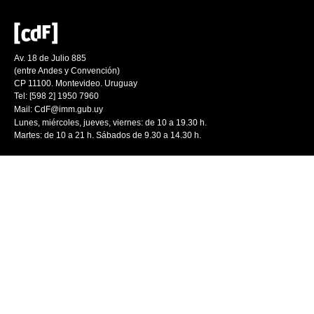
Av. 18 de Julio 885
(entre Andes y Convención)
CP 11100. Montevideo. Uruguay
Tel: [598 2] 1950 7960
Mail:
CdF@imm.gub.uy
Lunes, miércoles, jueves, viernes: de 10 a 19.30 h.
Martes: de 10 a 21 h. Sábados de 9.30 a 14.30 h.