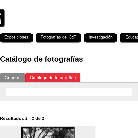
Exposiciones
Fotografías del CdF
Investigación
Educat
Catálogo de fotografías
General
Catálogo de fotografías
Resultados
1
-
1
de
1