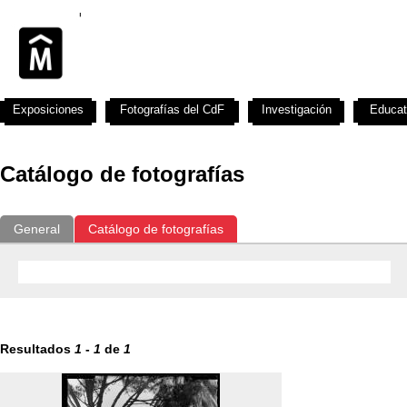
Exposiciones
Fotografías del CdF
Investigación
Educat
Catálogo de fotografías
General
Catálogo de fotografías
Resultados
1
-
1
de
1