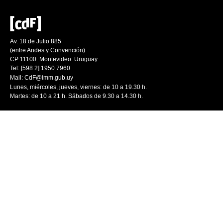
Av. 18 de Julio 885
(entre Andes y Convención)
CP 11100. Montevideo. Uruguay
Tel: [598 2] 1950 7960
Mail:
CdF@imm.gub.uy
Lunes, miércoles, jueves, viernes: de 10 a 19.30 h.
Martes: de 10 a 21 h. Sábados de 9.30 a 14.30 h.