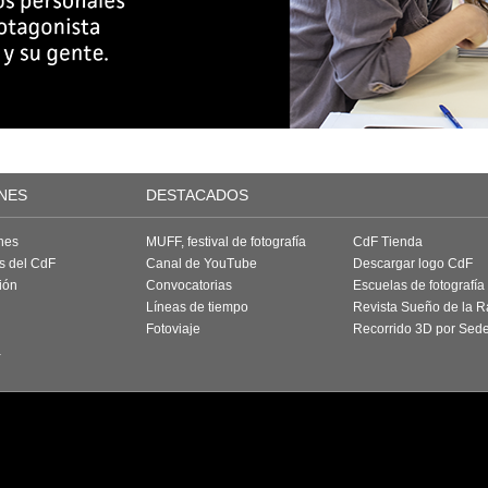
NES
DESTACADOS
nes
MUFF, festival de fotografía
CdF Tienda
as del CdF
Canal de YouTube
Descargar logo CdF
ión
Convocatorias
Escuelas de fotografía
Líneas de tiempo
Revista Sueño de la 
Fotoviaje
Recorrido 3D por Sed
a