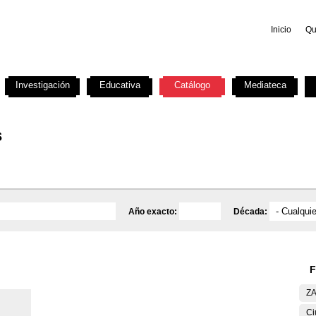
Inicio
Qu
Investigación
Educativa
Catálogo
Mediateca
s
Año exacto:
Década:
F
ZA
Ci