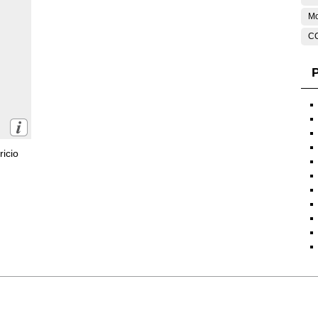
M
C
P
icio