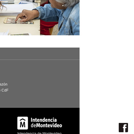
Razón
e CdF
Intendencia de Montevideo