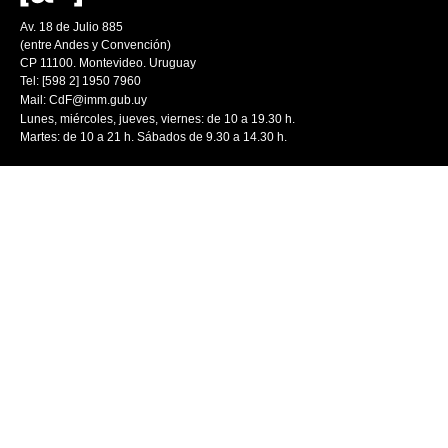
Av. 18 de Julio 885
(entre Andes y Convención)
CP 11100. Montevideo. Uruguay
Tel: [598 2] 1950 7960
Mail:
CdF@imm.gub.uy
Lunes, miércoles, jueves, viernes: de 10 a 19.30 h.
Martes: de 10 a 21 h. Sábados de 9.30 a 14.30 h.