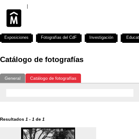
Exposiciones
Fotografías del CdF
Investigación
Educat
Catálogo de fotografías
General
Catálogo de fotografías
Resultados
1
-
1
de
1