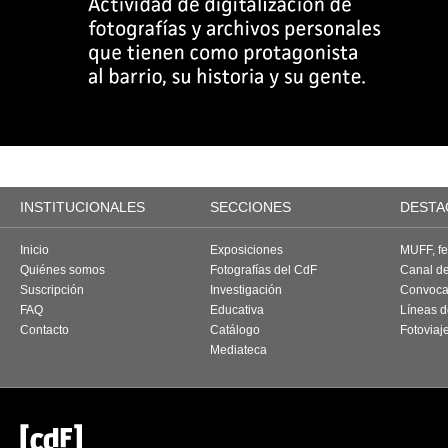
INSTITUCIONALES
SECCIONES
DESTA
Inicio
Exposiciones
MUFF, fes
Quiénes somos
Fotografías del CdF
Canal d
Suscripción
Investigación
Convoca
FAQ
Educativa
Líneas d
Contacto
Catálogo
Fotoviaj
Mediateca