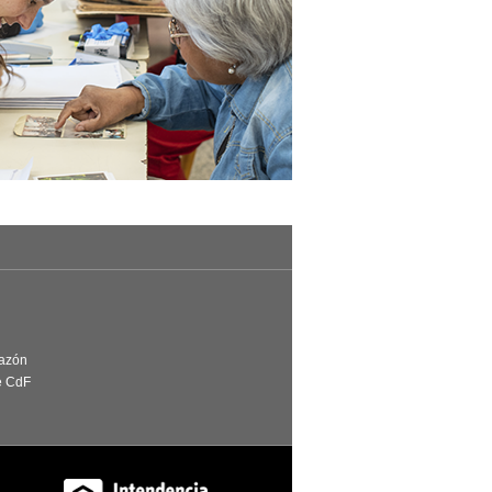
Razón
e CdF