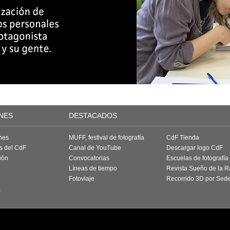
NES
DESTACADOS
nes
MUFF, festival de fotografía
CdF Tienda
as del CdF
Canal de YouTube
Descargar logo CdF
ión
Convocatorias
Escuelas de fotografía
Líneas de tiempo
Revista Sueño de la 
Fotoviaje
Recorrido 3D por Sed
a