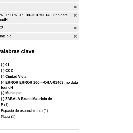
ROR ERROR 100-->ORA-01403: no data
undH
CZ
nicipio
alabras clave
(-)
01
(-)
CCZ
(-)
Ciudad Vieja
(-)
ERROR ERROR 100-->ORA-01403: no data
foundH
(-)
Municipio
(-)
ZABALA Bruno Mauricio de
B (1)
Espacio de esparcimiento (1)
Plaza (1)