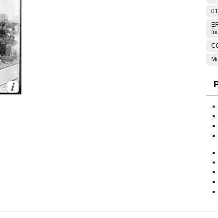
01
ER
fo
C
Mu
P