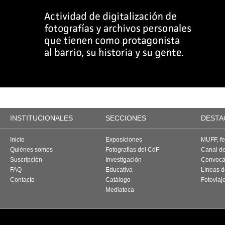
INSTITUCIONALES
SECCIONES
DESTA
Inicio
Exposiciones
MUFF, fes
Quiénes somos
Fotografías del CdF
Canal d
Suscripción
Investigación
Convoca
FAQ
Educativa
Líneas d
Contacto
Catálogo
Fotoviaj
Mediateca