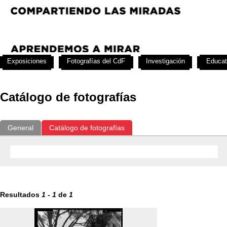
Exposiciones
Fotografías del CdF
Investigación
Educat
Catálogo de fotografías
General
Catálogo de fotografías
Resultados
1
-
1
de
1