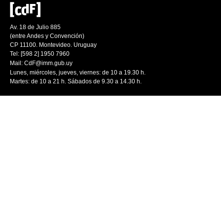
Av. 18 de Julio 885
(entre Andes y Convención)
CP 11100. Montevideo. Uruguay
Tel: [598 2] 1950 7960
Mail:
CdF@imm.gub.uy
Lunes, miércoles, jueves, viernes: de 10 a 19.30 h.
Martes: de 10 a 21 h. Sábados de 9.30 a 14.30 h.