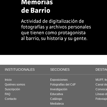
INSTITUCIONALES
SECCIONES
DESTA
Inicio
Exposiciones
MUFF, fes
Quiénes somos
Fotografías del CdF
Canal d
Suscripción
Investigación
Convoca
FAQ
Educativa
Líneas d
Contacto
Catálogo
Fotoviaj
Mediateca