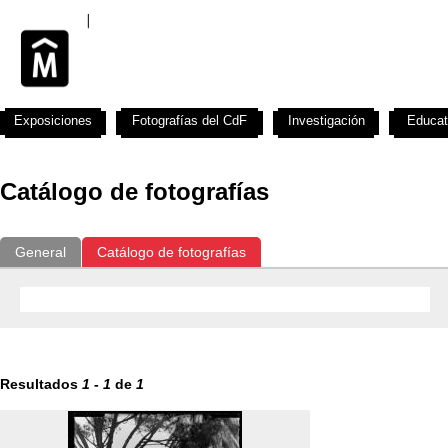
Exposiciones
Fotografías del CdF
Investigación
Educat
Catálogo de fotografías
General
Catálogo de fotografías
Resultados
1
-
1
de
1