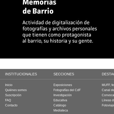
INSTITUCIONALES
SECCIONES
DESTA
Inicio
Exposiciones
MUFF, fes
Quiénes somos
Fotografías del CdF
Canal d
Suscripción
Investigación
Convoca
FAQ
Educativa
Líneas d
Contacto
Catálogo
Fotoviaj
Mediateca