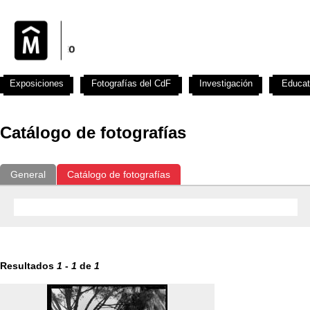
Exposiciones
Fotografías del CdF
Investigación
Educat
Catálogo de fotografías
General
Catálogo de fotografías
Resultados
1
-
1
de
1