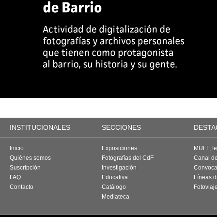
INSTITUCIONALES
SECCIONES
DESTA
Inicio
Exposiciones
MUFF, fes
Quiénes somos
Fotografías del CdF
Canal d
Suscripción
Investigación
Convoca
FAQ
Educativa
Líneas d
Contacto
Catálogo
Fotoviaj
Mediateca