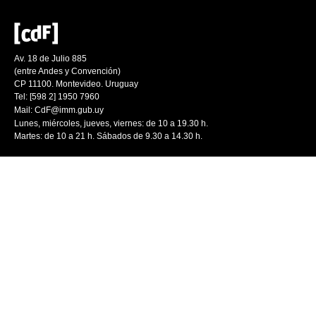
Av. 18 de Julio 885
(entre Andes y Convención)
CP 11100. Montevideo. Uruguay
Tel: [598 2] 1950 7960
Mail:
CdF@imm.gub.uy
Lunes, miércoles, jueves, viernes: de 10 a 19.30 h.
Martes: de 10 a 21 h. Sábados de 9.30 a 14.30 h.