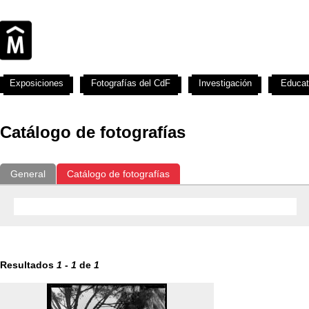
Exposiciones
Fotografías del CdF
Investigación
Educat
Catálogo de fotografías
General
Catálogo de fotografías
Resultados
1
-
1
de
1