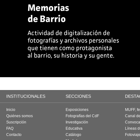
INSTITUCIONALES
SECCIONES
DESTA
Inicio
Exposiciones
MUFF, fes
Quiénes somos
Fotografías del CdF
Canal d
Suscripción
Investigación
Convoca
FAQ
Educativa
Líneas d
Contacto
Catálogo
Fotoviaj