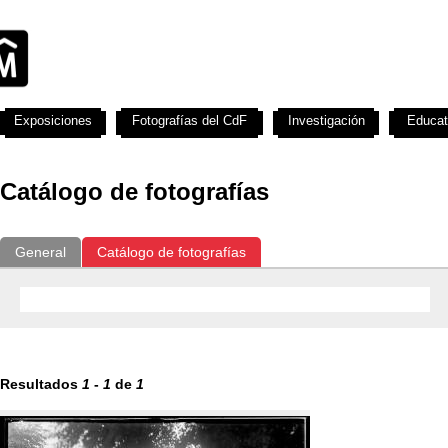
Exposiciones
Fotografías del CdF
Investigación
Educat
Catálogo de fotografías
General
Catálogo de fotografías
Resultados
1
-
1
de
1