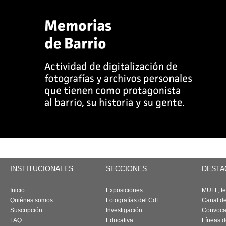
INSTITUCIONALES
SECCIONES
DESTA
Inicio
Exposiciones
MUFF, fes
Quiénes somos
Fotografías del CdF
Canal d
Suscripción
Investigación
Convoca
FAQ
Educativa
Líneas d