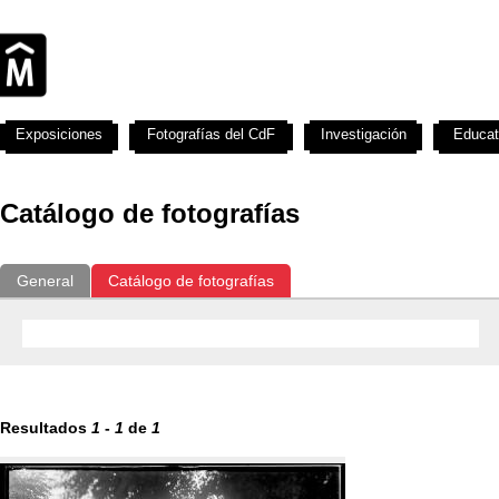
Exposiciones
Fotografías del CdF
Investigación
Educat
Catálogo de fotografías
General
Catálogo de fotografías
Resultados
1
-
1
de
1