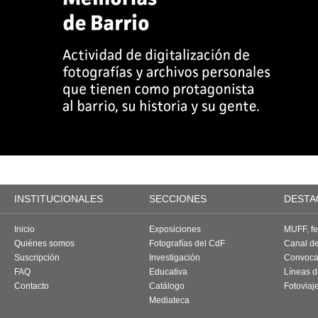
INSTITUCIONALES
SECCIONES
DESTA
Inicio
Exposiciones
MUFF, fes
Quiénes somos
Fotografías del CdF
Canal d
Suscripción
Investigación
Convoca
FAQ
Educativa
Líneas d
Contacto
Catálogo
Fotoviaj
Mediateca