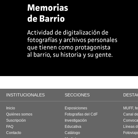
INSTITUCIONALES
SECCIONES
DESTA
Inicio
Exposiciones
MUFF, fes
Quiénes somos
Fotografías del CdF
Canal d
Suscripción
Investigación
Convoca
FAQ
Educativa
Líneas d
Contacto
Catálogo
Fotoviaj