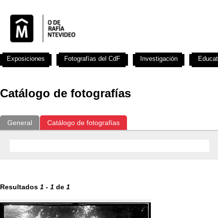
Exposiciones
Fotografías del CdF
Investigación
Educat
Catálogo de fotografías
General
Catálogo de fotografías
Resultados
1
-
1
de
1