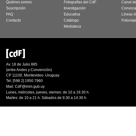
Quiénes somos
Fotografías del CdF
Canal d
Suscripción
Investigación
Convoca
FAQ
Educativa
Líneas d
Contacto
Catálogo
Fotoviaj
Mediateca
Av. 18 de Julio 885
(entre Andes y Convención)
CP 11100. Montevideo. Uruguay
Tel: [598 2] 1950 7960
Mail:
CdF@imm.gub.uy
Lunes, miércoles, jueves, viernes: de 10 a 19.30 h.
Martes: de 10 a 21 h. Sábados de 9.30 a 14.30 h.