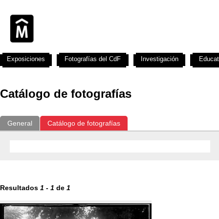
Exposiciones
Fotografías del CdF
Investigación
Educat
Catálogo de fotografías
General
Catálogo de fotografías
Resultados
1
-
1
de
1