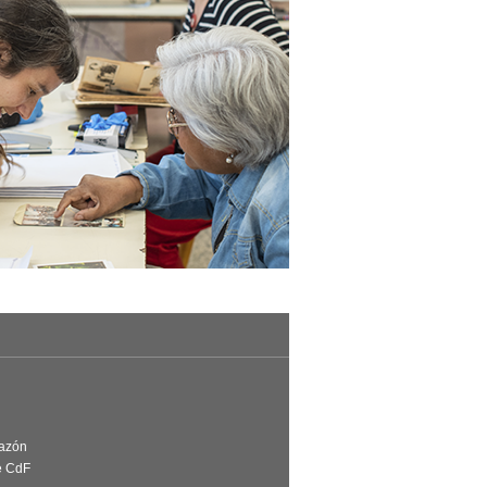
Razón
e CdF