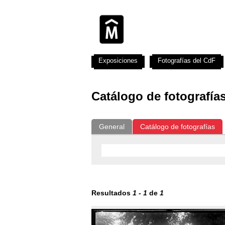
Exposiciones
Fotografías del CdF
Catálogo de fotografía
General
Catálogo de fotografías
Resultados
1
-
1
de
1