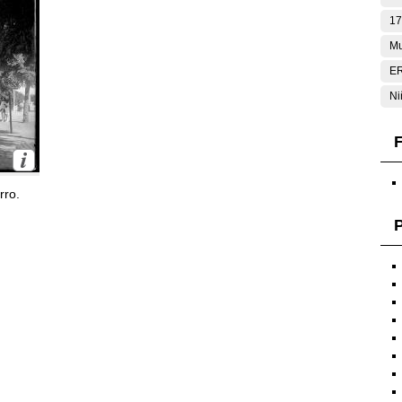
17
Mu
E
Ni
F
rro.
P