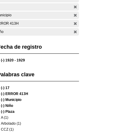
nicipio
RROR 413H
ño
echa de registro
(-)
1920 - 1929
alabras clave
(-)
17
(-)
ERROR 413H
(-)
Municipio
(-)
Niño
(-)
Plaza
A (1)
Arbolado (1)
CCZ (1)