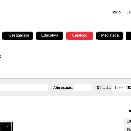
Inicio
Qu
Investigación
Educativa
Catálogo
Mediateca
s
Año exacto:
Década:
F
19
Pl