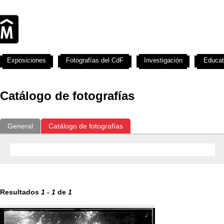
Exposiciones
Fotografías del CdF
Investigación
Educat
Catálogo de fotografías
General
Catálogo de fotografías
Resultados
1
-
1
de
1