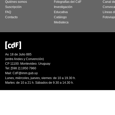
Quiénes somos
Fotografías del CdF
Canal d
Suscripción
Investigación
Convoca
FAQ
Educativa
Líneas d
Contacto
Catálogo
Fotoviaj
Mediateca
Av. 18 de Julio 885
(entre Andes y Convención)
CP 11100. Montevideo. Uruguay
Tel: [598 2] 1950 7960
Mail:
CdF@imm.gub.uy
Lunes, miércoles, jueves, viernes: de 10 a 19.30 h.
Martes: de 10 a 21 h. Sábados de 9.30 a 14.30 h.