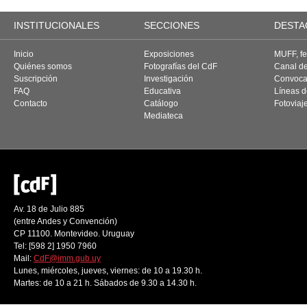
INSTITUCIONALES
SECCIONES
DESTA
Inicio
Exposiciones
MUFF, fes
Quiénes somos
Fotografías del CdF
Canal d
Suscripción
Investigación
Convoca
FAQ
Educativa
Líneas d
Contacto
Catálogo
Fotoviaj
Mediateca
Av. 18 de Julio 885
(entre Andes y Convención)
CP 11100. Montevideo. Uruguay
Tel: [598 2] 1950 7960
Mail:
CdF@imm.gub.uy
Lunes, miércoles, jueves, viernes: de 10 a 19.30 h.
Martes: de 10 a 21 h. Sábados de 9.30 a 14.30 h.