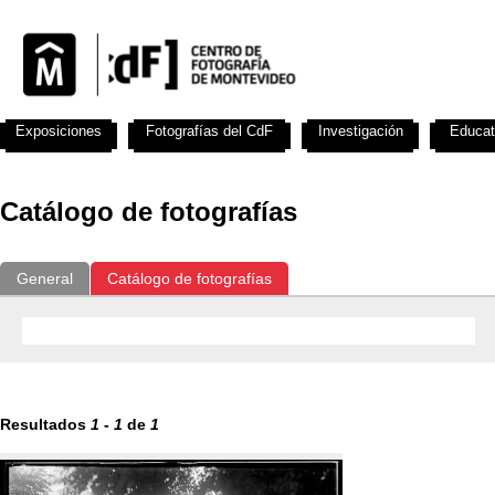
Exposiciones
Fotografías del CdF
Investigación
Educat
Catálogo de fotografías
General
Catálogo de fotografías
Resultados
1
-
1
de
1