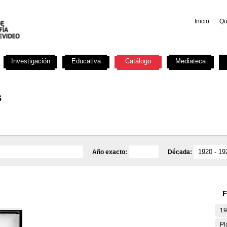
Inicio
Qu
Investigación
Educativa
Catálogo
Mediateca
s
Año exacto:
Década:
F
19
Pl