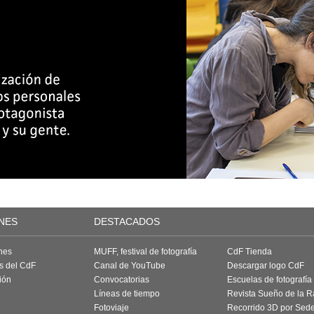
NES
DESTACADOS
nes
MUFF, festival de fotografía
CdF Tienda
as del CdF
Canal de YouTube
Descargar logo CdF
ión
Convocatorias
Escuelas de fotografía
Líneas de tiempo
Revista Sueño de la 
Fotoviaje
Recorrido 3D por Sed