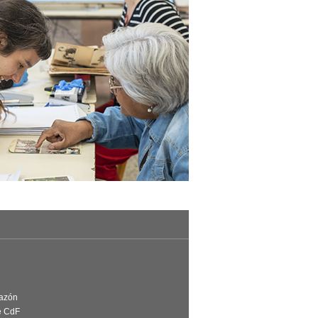
Razón
e CdF