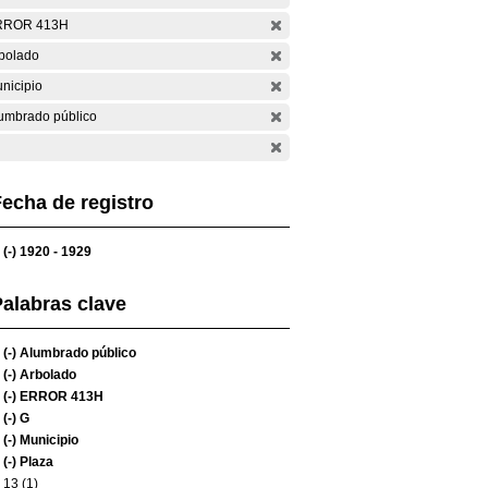
RROR 413H
bolado
nicipio
umbrado público
echa de registro
(-)
1920 - 1929
alabras clave
(-)
Alumbrado público
(-)
Arbolado
(-)
ERROR 413H
(-)
G
(-)
Municipio
(-)
Plaza
13 (1)