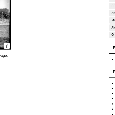
E
Ar
Mu
Al
G
F
yago.
P