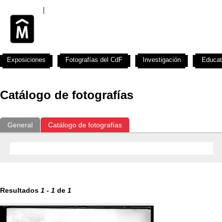
Exposiciones
Fotografías del CdF
Investigación
Educat
Catálogo de fotografías
General
Catálogo de fotografías
Resultados
1
-
1
de
1