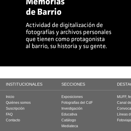
INSTITUCIONALES
SECCIONES
DESTA
Inicio
Exposiciones
MUFF, fes
Quiénes somos
Fotografías del CdF
Canal d
Suscripción
Investigación
Convoca
FAQ
Educativa
Líneas d
Contacto
Catálogo
Fotoviaj
Mediateca