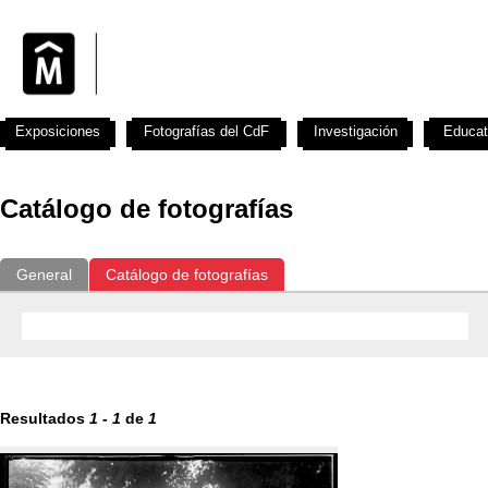
Exposiciones
Fotografías del CdF
Investigación
Educat
Catálogo de fotografías
General
Catálogo de fotografías
Resultados
1
-
1
de
1