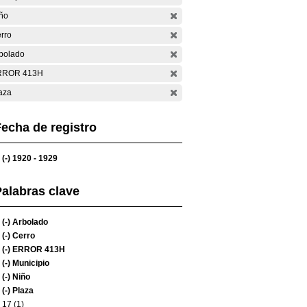
ño
rro
bolado
RROR 413H
aza
echa de registro
(-)
1920 - 1929
alabras clave
(-)
Arbolado
(-)
Cerro
(-)
ERROR 413H
(-)
Municipio
(-)
Niño
(-)
Plaza
17 (1)