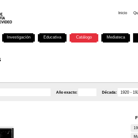
Inicio
Qu
Investigación
Educativa
Catálogo
Mediateca
s
Año exacto:
Década:
F
19
Mu