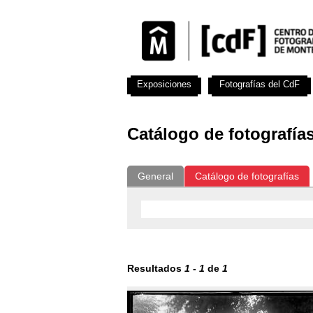
Exposiciones
Fotografías del CdF
Catálogo de fotografía
General
Catálogo de fotografías
Resultados
1
-
1
de
1