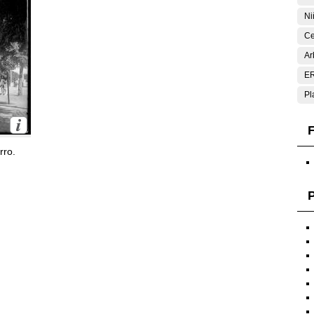
Ni
Ce
Ar
E
Pl
F
rro.
P