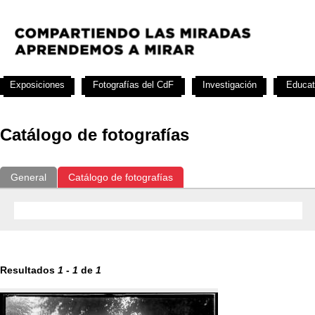
Exposiciones
Fotografías del CdF
Investigación
Educat
Catálogo de fotografías
General
Catálogo de fotografías
Resultados
1
-
1
de
1