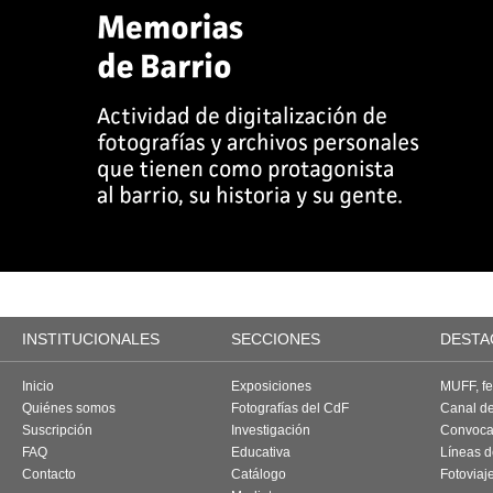
INSTITUCIONALES
SECCIONES
DESTA
Inicio
Exposiciones
MUFF, fes
Quiénes somos
Fotografías del CdF
Canal d
Suscripción
Investigación
Convoca
FAQ
Educativa
Líneas d
Contacto
Catálogo
Fotoviaj