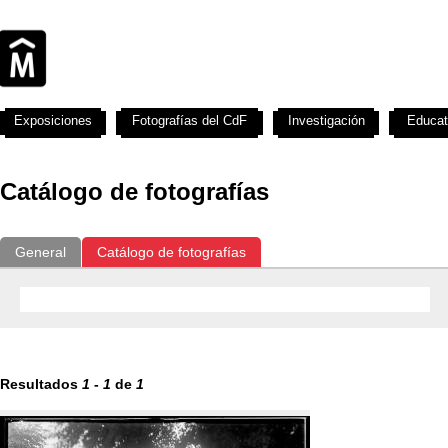
Exposiciones
Fotografías del CdF
Investigación
Educat
Catálogo de fotografías
General
Catálogo de fotografías
Resultados
1
-
1
de
1