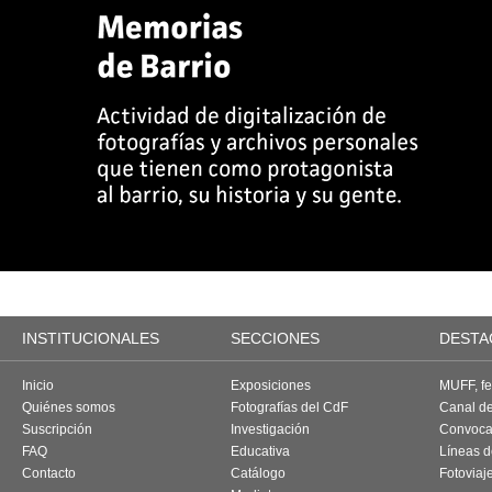
INSTITUCIONALES
SECCIONES
DESTA
Inicio
Exposiciones
MUFF, fes
Quiénes somos
Fotografías del CdF
Canal d
Suscripción
Investigación
Convoca
FAQ
Educativa
Líneas d
Contacto
Catálogo
Fotoviaj