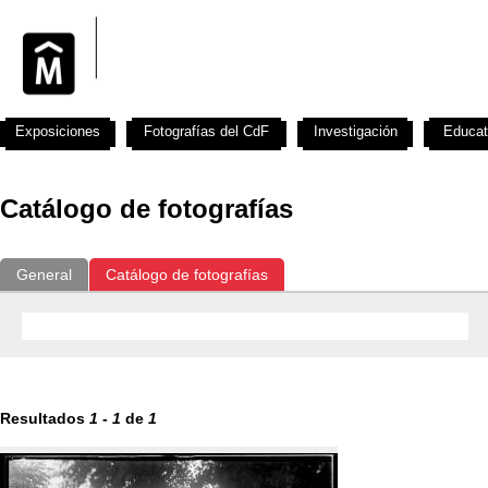
Exposiciones
Fotografías del CdF
Investigación
Educat
Catálogo de fotografías
General
Catálogo de fotografías
Resultados
1
-
1
de
1