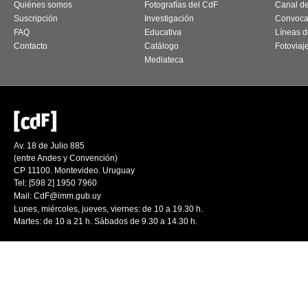
Quiénes somos
Fotografías del CdF
Canal d
Suscripción
Investigación
Convoca
FAQ
Educativa
Líneas d
Contacto
Catálogo
Fotoviaj
Mediateca
Av. 18 de Julio 885
(entre Andes y Convención)
CP 11100. Montevideo. Uruguay
Tel: [598 2] 1950 7960
Mail:
CdF@imm.gub.uy
Lunes, miércoles, jueves, viernes: de 10 a 19.30 h.
Martes: de 10 a 21 h. Sábados de 9.30 a 14.30 h.