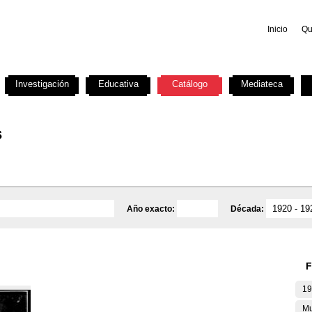
Inicio
Qu
Investigación
Educativa
Catálogo
Mediateca
s
Año exacto:
Década:
F
19
Mu