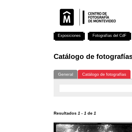
Exposiciones
Fotografías del CdF
Catálogo de fotografía
General
Catálogo de fotografías
Resultados
1
-
1
de
1