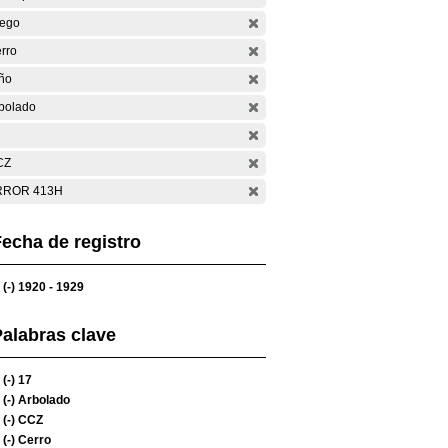
ego
rro
ño
bolado
CZ
RROR 413H
echa de registro
(-)
1920 - 1929
alabras clave
(-)
17
(-)
Arbolado
(-)
CCZ
(-)
Cerro