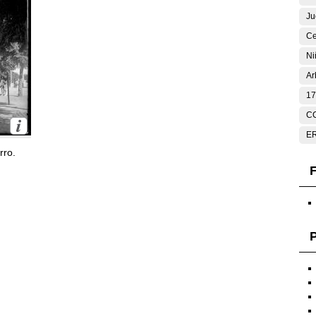
Ju
Ce
Ni
Ar
17
C
E
rro.
F
P