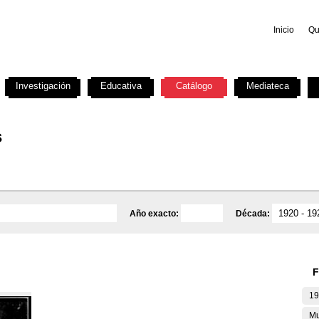
Inicio
Qu
Investigación
Educativa
Catálogo
Mediateca
s
Año exacto:
Década:
F
19
Mu