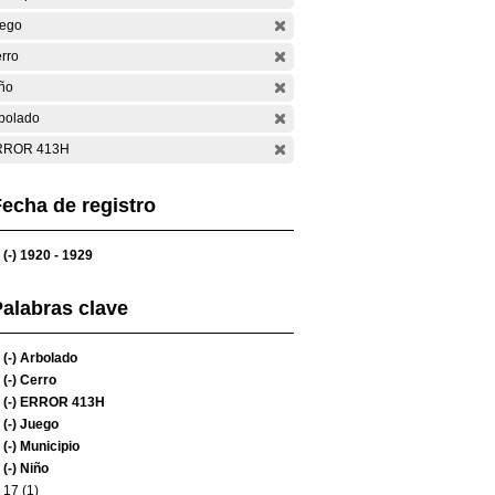
ego
rro
ño
bolado
RROR 413H
echa de registro
(-)
1920 - 1929
alabras clave
(-)
Arbolado
(-)
Cerro
(-)
ERROR 413H
(-)
Juego
(-)
Municipio
(-)
Niño
17 (1)