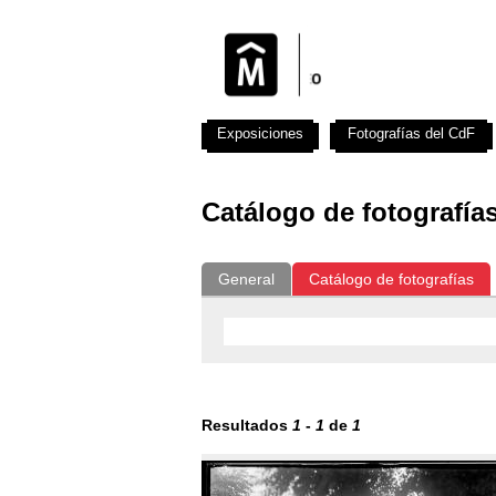
Exposiciones
Fotografías del CdF
Catálogo de fotografía
General
Catálogo de fotografías
Resultados
1
-
1
de
1