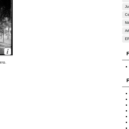
Ju
Ce
Ni
Ar
E
F
rro.
P