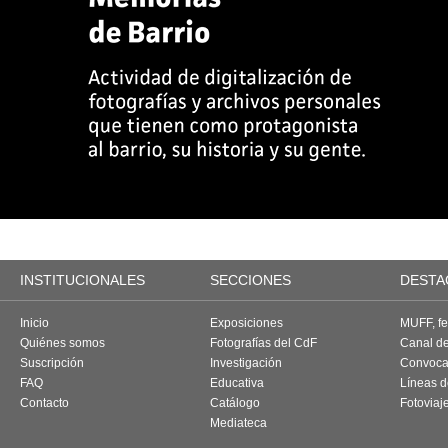
INSTITUCIONALES
SECCIONES
DESTA
Inicio
Exposiciones
MUFF, fes
Quiénes somos
Fotografías del CdF
Canal d
Suscripción
Investigación
Convoca
FAQ
Educativa
Líneas d
Contacto
Catálogo
Fotoviaj
Mediateca