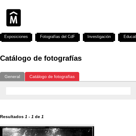
Exposiciones
Fotografías del CdF
Investigación
Educat
Catálogo de fotografías
General
Catálogo de fotografías
Resultados
1
-
1
de
1