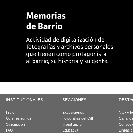
INSTITUCIONALES
SECCIONES
DESTA
Inicio
Exposiciones
MUFF, fes
Quiénes somos
Fotografías del CdF
Canal d
Suscripción
Investigación
Convoca
FAQ
Educativa
Líneas d