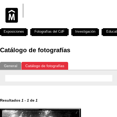
Exposiciones
Fotografías del CdF
Investigación
Educat
Catálogo de fotografías
General
Catálogo de fotografías
Resultados
1
-
1
de
1