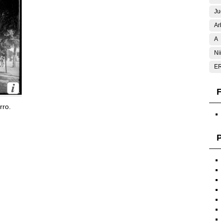
Ju
Ar
A
Ni
E
F
rro.
P