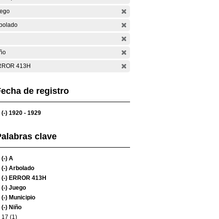
ego
bolado
ño
RROR 413H
echa de registro
(-)
1920 - 1929
alabras clave
(-)
A
(-)
Arbolado
(-)
ERROR 413H
(-)
Juego
(-)
Municipio
(-)
Niño
17 (1)