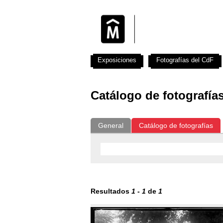
Exposiciones
Fotografías del CdF
Catálogo de fotografía
General
Catálogo de fotografías
Resultados
1
-
1
de
1