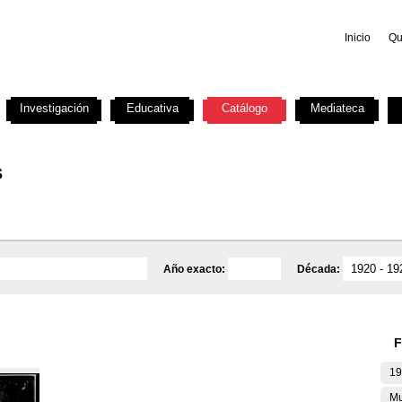
Inicio
Qu
Investigación
Educativa
Catálogo
Mediateca
s
Año exacto:
Década:
F
19
Mu