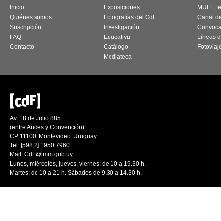
Inicio
Exposiciones
MUFF, fes
Quiénes somos
Fotografías del CdF
Canal d
Suscripción
Investigación
Convoca
FAQ
Educativa
Líneas d
Contacto
Catálogo
Fotoviaj
Mediateca
Av. 18 de Julio 885
(entre Andes y Convención)
CP 11100. Montevideo. Uruguay
Tel: [598 2] 1950 7960
Mail:
CdF@imm.gub.uy
Lunes, miércoles, jueves, viernes: de 10 a 19.30 h.
Martes: de 10 a 21 h. Sábados de 9.30 a 14.30 h.