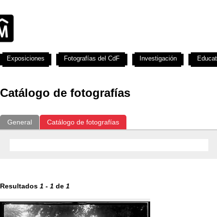
Exposiciones
Fotografías del CdF
Investigación
Educat
Catálogo de fotografías
General
Catálogo de fotografías
Resultados
1
-
1
de
1