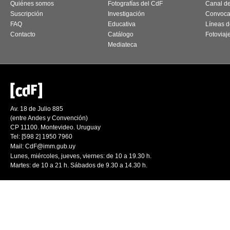
Quiénes somos
Fotografías del CdF
Canal d
Suscripción
Investigación
Convoca
FAQ
Educativa
Líneas d
Contacto
Catálogo
Fotoviaj
Mediateca
Av. 18 de Julio 885
(entre Andes y Convención)
CP 11100. Montevideo. Uruguay
Tel: [598 2] 1950 7960
Mail:
CdF@imm.gub.uy
Lunes, miércoles, jueves, viernes: de 10 a 19.30 h.
Martes: de 10 a 21 h. Sábados de 9.30 a 14.30 h.