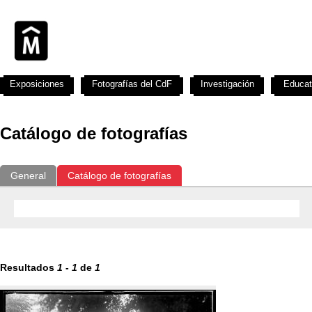
Exposiciones
Fotografías del CdF
Investigación
Educat
Catálogo de fotografías
General
Catálogo de fotografías
Resultados
1
-
1
de
1