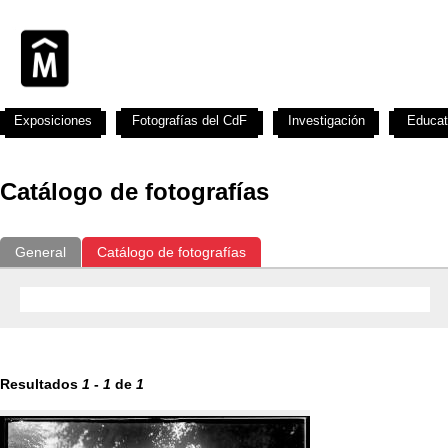
Exposiciones
Fotografías del CdF
Investigación
Educat
Catálogo de fotografías
General
Catálogo de fotografías
Resultados
1
-
1
de
1