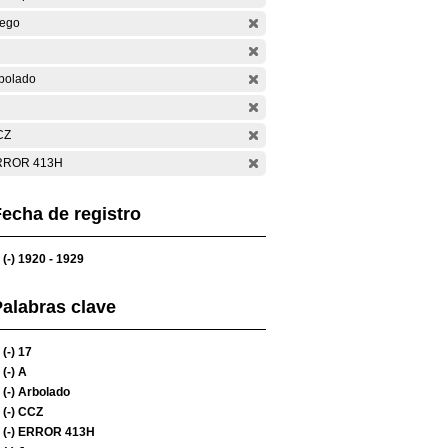
ego
bolado
CZ
RROR 413H
echa de registro
(-)
1920 - 1929
alabras clave
(-)
17
(-)
A
(-)
Arbolado
(-)
CCZ
(-)
ERROR 413H