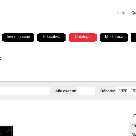
Inicio
Qu
Investigación
Educativa
Catálogo
Mediateca
s
Año exacto:
Década:
F
19
Mu