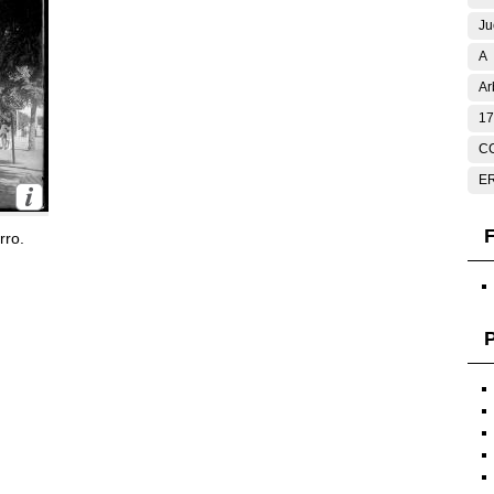
Ju
A
Ar
17
C
E
F
rro.
P