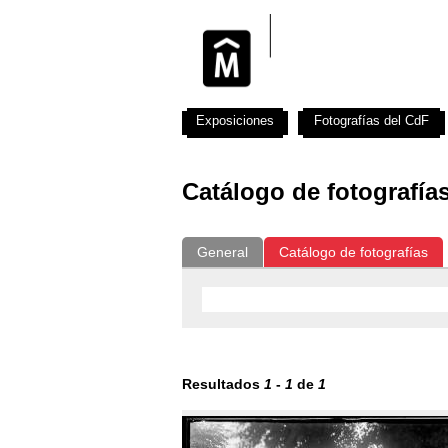
Exposiciones
Fotografías del CdF
Catálogo de fotografía
General
Catálogo de fotografías
Resultados
1
-
1
de
1