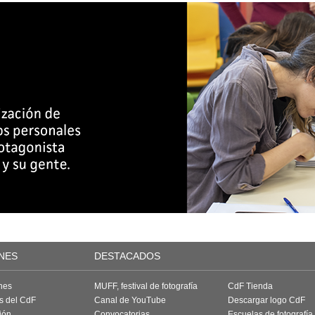
NES
DESTACADOS
nes
MUFF, festival de fotografía
CdF Tienda
as del CdF
Canal de YouTube
Descargar logo CdF
ión
Convocatorias
Escuelas de fotografía