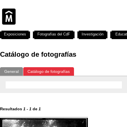
Exposiciones
Fotografías del CdF
Investigación
Educat
Catálogo de fotografías
General
Catálogo de fotografías
Resultados
1
-
1
de
1