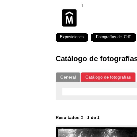
Exposiciones
Fotografías del CdF
Catálogo de fotografía
General
Catálogo de fotografías
Resultados
1
-
1
de
1