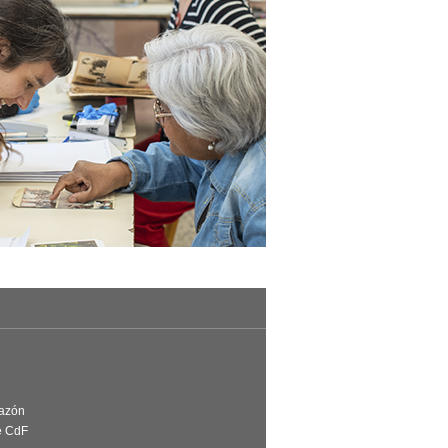
Razón
e CdF