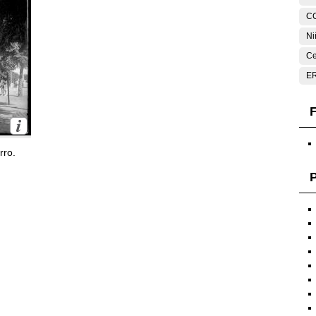
C
Ni
Ce
E
F
rro.
P