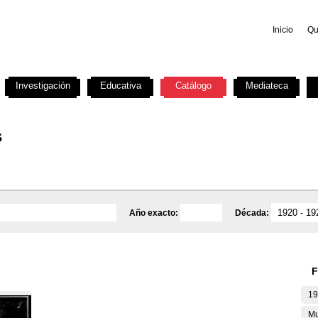
Inicio
Qu
Investigación
Educativa
Catálogo
Mediateca
s
Año exacto:
Década:
F
19
Mu