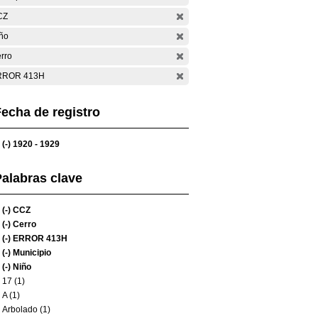
CZ
ño
rro
RROR 413H
echa de registro
(-)
1920 - 1929
alabras clave
(-)
CCZ
(-)
Cerro
(-)
ERROR 413H
(-)
Municipio
(-)
Niño
17 (1)
A (1)
Arbolado (1)