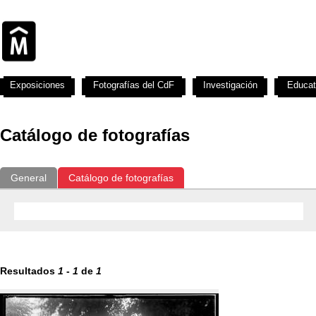
Exposiciones
Fotografías del CdF
Investigación
Educat
Catálogo de fotografías
General
Catálogo de fotografías
Resultados
1
-
1
de
1