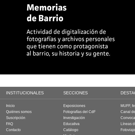
INSTITUCIONALES
SECCIONES
DESTA
Inicio
Exposiciones
MUFF, fes
Quiénes somos
Fotografías del CdF
Canal d
Suscripción
Investigación
Convoca
FAQ
Educativa
Líneas d
Contacto
Catálogo
Fotoviaj