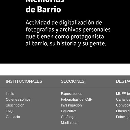
INSTITUCIONALES
SECCIONES
DESTA
Inicio
Exposiciones
MUFF, fes
Quiénes somos
Fotografías del CdF
Canal d
Suscripción
Investigación
Convoca
FAQ
Educativa
Líneas d
Contacto
Catálogo
Fotoviaj
Mediateca