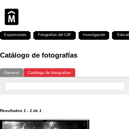
Exposiciones
Fotografías del CdF
Investigación
Educat
Catálogo de fotografías
General
Catálogo de fotografías
Resultados
1
-
1
de
1