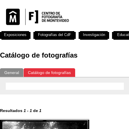
Exposiciones
Fotografías del CdF
Investigación
Educat
Catálogo de fotografías
General
Catálogo de fotografías
Resultados
1
-
1
de
1