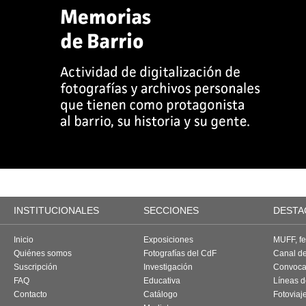
INSTITUCIONALES
SECCIONES
DESTA
Inicio
Exposiciones
MUFF, fes
Quiénes somos
Fotografías del CdF
Canal d
Suscripción
Investigación
Convoca
FAQ
Educativa
Líneas d
Contacto
Catálogo
Fotoviaj