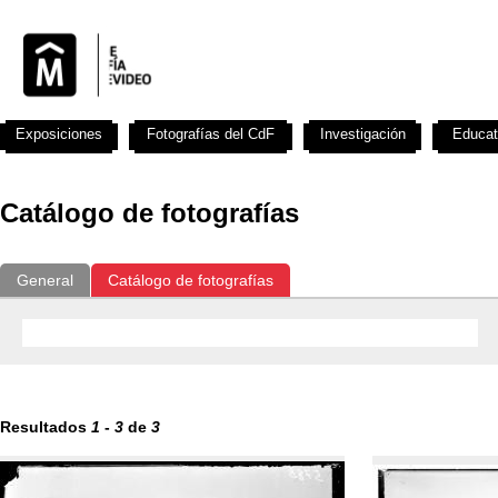
Exposiciones
Fotografías del CdF
Investigación
Educat
Catálogo de fotografías
General
Catálogo de fotografías
Resultados
1
-
3
de
3