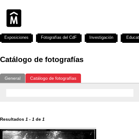
Exposiciones
Fotografías del CdF
Investigación
Educat
Catálogo de fotografías
General
Catálogo de fotografías
Resultados
1
-
1
de
1