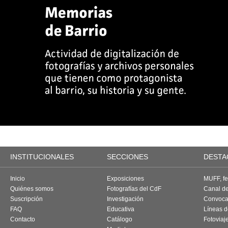
INSTITUCIONALES
SECCIONES
DESTA
Inicio
Exposiciones
MUFF, fes
Quiénes somos
Fotografías del CdF
Canal d
Suscripción
Investigación
Convoca
FAQ
Educativa
Líneas d
Contacto
Catálogo
Fotoviaj