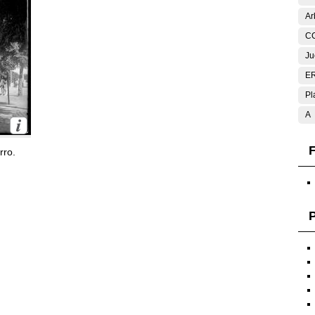
Ar
C
Ju
E
Pl
A
F
rro.
P