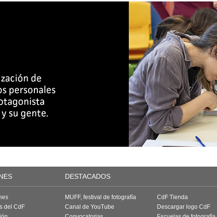
NES
DESTACADOS
nes
MUFF, festival de fotografía
CdF Tienda
as del CdF
Canal de YouTube
Descargar logo CdF
ión
Convocatorias
Escuelas de fotografía