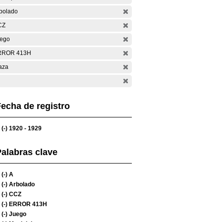
bolado
CZ
ego
RROR 413H
aza
echa de registro
(-)
1920 - 1929
alabras clave
(-)
A
(-)
Arbolado
(-)
CCZ
(-)
ERROR 413H
(-)
Juego