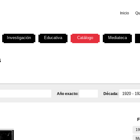
Inicio
Qu
Investigación
Educativa
Catálogo
Mediateca
s
Año exacto:
Década:
F
19
Mu