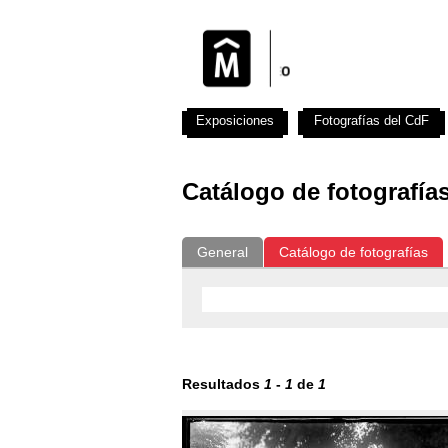
Exposiciones
Fotografías del CdF
Catálogo de fotografía
General
Catálogo de fotografías
Resultados
1
-
1
de
1