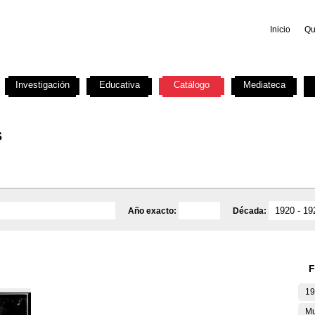
Inicio
Qu
Investigación
Educativa
Catálogo
Mediateca
s
Año exacto:
Década:
F
19
Mu