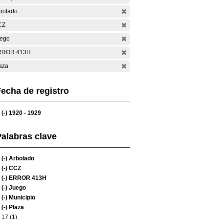
bolado
CZ
ego
RROR 413H
aza
echa de registro
(-)
1920 - 1929
alabras clave
(-)
Arbolado
(-)
CCZ
(-)
ERROR 413H
(-)
Juego
(-)
Municipio
(-)
Plaza
17 (1)