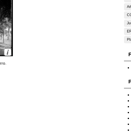
Ar
C
Ju
E
Pl
F
rro.
P