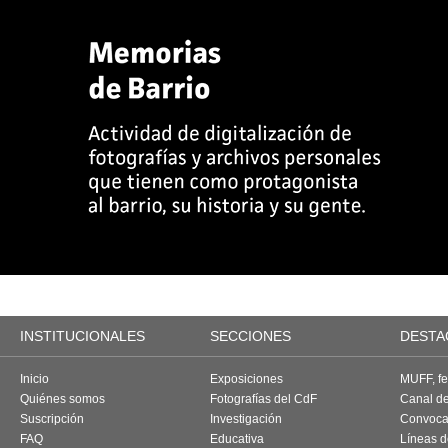
INSTITUCIONALES
SECCIONES
DESTA
Inicio
Exposiciones
MUFF, fes
Quiénes somos
Fotografías del CdF
Canal d
Suscripción
Investigación
Convoca
FAQ
Educativa
Líneas d