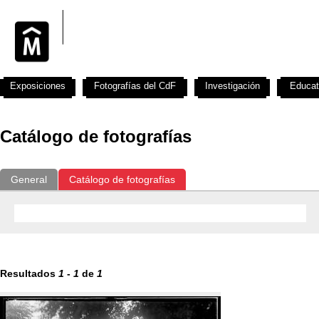
Exposiciones
Fotografías del CdF
Investigación
Educat
Catálogo de fotografías
General
Catálogo de fotografías
Resultados
1
-
1
de
1