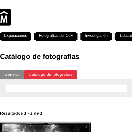
Exposiciones
Fotografías del CdF
Investigación
Educat
Catálogo de fotografías
General
Catálogo de fotografías
Resultados
1
-
1
de
1