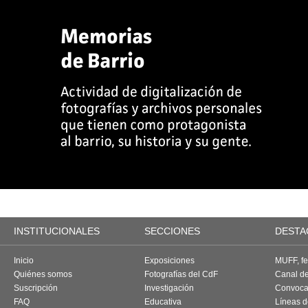
INSTITUCIONALES
SECCIONES
DESTA
Inicio
Exposiciones
MUFF, fes
Quiénes somos
Fotografías del CdF
Canal d
Suscripción
Investigación
Convoca
FAQ
Educativa
Líneas d