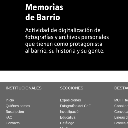
INSTITUCIONALES
SECCIONES
DESTA
Inicio
Exposiciones
MUFF, fes
Quiénes somos
Fotografías del CdF
Canal d
Suscripción
Investigación
Convoca
FAQ
Educativa
Líneas d
Contacto
Catálogo
Fotoviaj