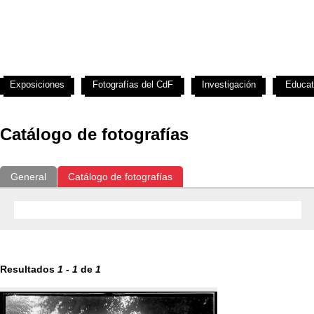
Exposiciones
Fotografías del CdF
Investigación
Educat
Catálogo de fotografías
General
Catálogo de fotografías
Resultados
1
-
1
de
1