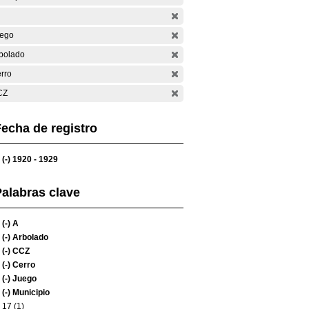
ego
bolado
rro
CZ
echa de registro
(-)
1920 - 1929
alabras clave
(-)
A
(-)
Arbolado
(-)
CCZ
(-)
Cerro
(-)
Juego
(-)
Municipio
17 (1)