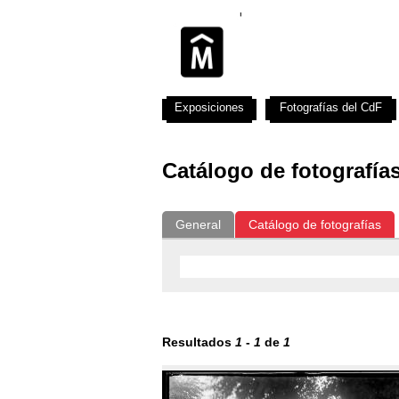
Exposiciones
Fotografías del CdF
Catálogo de fotografía
General
Catálogo de fotografías
Resultados
1
-
1
de
1