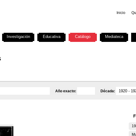
Inicio
Qu
Investigación
Educativa
Catálogo
Mediateca
s
Año exacto:
Década:
F
19
Mu