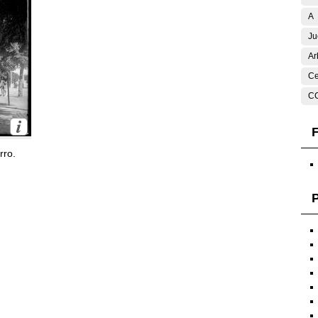
A
Ju
Ar
Ce
C
F
rro.
P