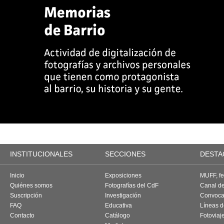
INSTITUCIONALES
SECCIONES
DESTA
Inicio
Exposiciones
MUFF, fes
Quiénes somos
Fotografías del CdF
Canal d
Suscripción
Investigación
Convoca
FAQ
Educativa
Líneas d
Contacto
Catálogo
Fotoviaj