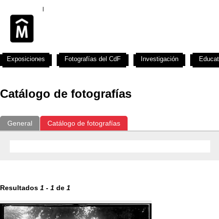
Exposiciones
Fotografías del CdF
Investigación
Educat
Catálogo de fotografías
General
Catálogo de fotografías
Resultados
1
-
1
de
1